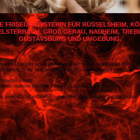
E FRISEURMEISTERIN FÜR RÜSSELSHEIM, K
ELSTERBACH, GROß GERAU, NAUHEIM, TREBU
GUSTAVSBURG UND UMGEBUNG.
sischer Dutt oder aus geflochtenen Zöpfen, die Steckfrisur ist eine
hr beliebt ist die Steckfrisur auch als Frisurenvariante für jeden Tag.
r aussehen könnte.
chwebt, erarbeite ich deine Haare zum gewünschtem Ergebnis.
 Du gerne einmal ausprobieren möchtest? Dann rufe mich gerne an und