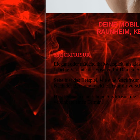
DEINE MOBIL
RAUNHEIM, K
STECKFRISUR
Elegant oder mädchenhaft-verspielt, als klas
beliebte Variante der Frisuren für Damen. Se
Sehe hier das Beispiel, wie eine Steckfrisu
Nach der Beratung, welche Frisur dir vors
Hast Du auch eine schöne Steckfrisur, die
vereinbare einen Termin.